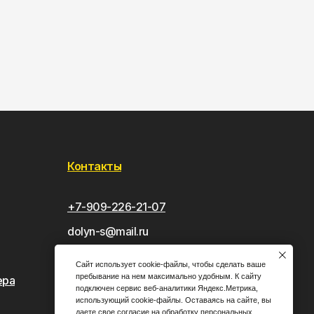
Контакты
+7-909-226-21-07
dolyn-s@mail.ru
Улица Андрианова, д. 37, кв./оф. 185,
Сайт использует cookie-файлы, чтобы сделать ваше
Орловская область, г. Орёл.
пребывание на нем максимально удобным. К cайту
ера
подключен сервис веб-аналитики Яндекс.Метрика,
использующий cookie-файлы. Оставаясь на сайте, вы
даете свое
согласие
на обработку персональных
*Meta признана экстремистской