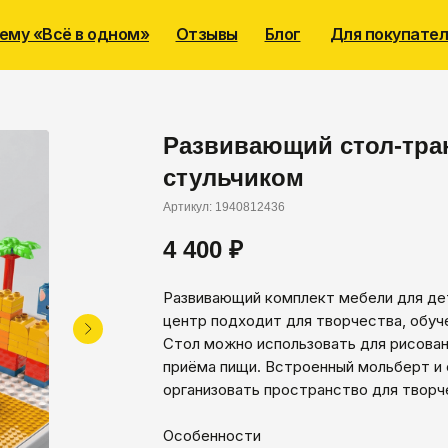
ему «Всё в одном»
Отзывы
Блог
Для покупате
Развивающий стол-тра
стульчиком
Артикул:
1940812436
4 400
₽
Развивающий комплект мебели для дет
центр подходит для творчества, обуче
Стол можно использовать для рисовани
приёма пищи. Встроенный мольберт и
организовать пространство для творче
Особенности