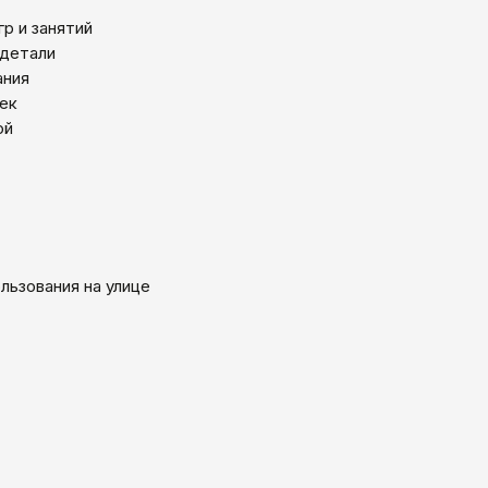
р и занятий
 детали
ания
Перейти в каталог
Написать нам
шек
ой
льзования на улице