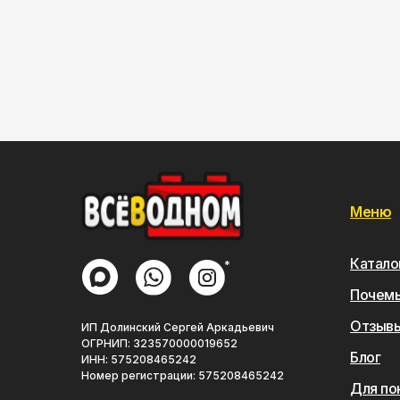
Меню
Катало
*
Почемы
Отзыв
ИП Долинский Сергей Аркадьевич
ОГРНИП: 323570000019652
Блог
ИНН: 575208465242
Номер регистрации: 575208465242
Для по