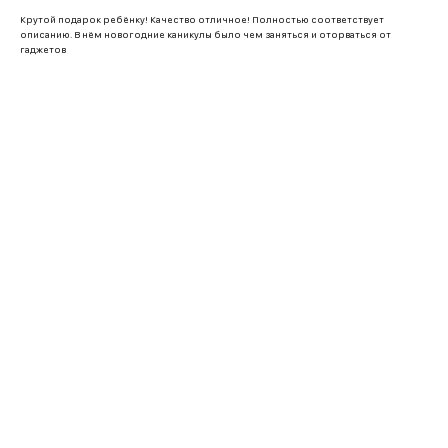
Крутой подарок ребёнку! Качество отличное! Полностью соответствует
описанию. В нём новогодние каникулы было чем заняться и оторваться от
гаджетов