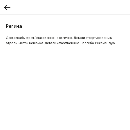
Регина
Доставка быстрая. Упакованно на отлично. Детали отсортированы в
отдельные три мешочка. Детали качественные. Спасибо. Рекомендую.