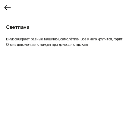
Светлана
Внук собирает разные машинки, самолётики Всё у него крутится, горит
Очень доволен,и я с ним,он при деле,а я отдыхаю